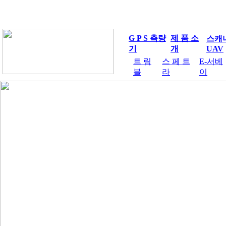
G P S 측량
제 품 소
스캐
기
개
UAV
트 림
스 페 트
E-서베
블
라
이