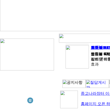
트림블 R4 /
트림블 R8
트림블 GE
트림블 R2 
탑콘 HIPE
소끼아 GS
트림블 GNS
트림블 R8S
트림블 VR
트림블 R2 
탑콘의 최신
소끼아 GS
보드 콘트롤로 
장비
시스템 어
효과
중고나라장터 이
홈페이지 오픈 