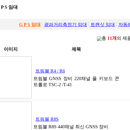
 P S 임대
G P S 임대
광파거리측정기 임대
트랜싯 임대
자동
총
11개
의 제
이미지
제목
트림블 R4 / R6
트림블 GNSS 장비 220채널 풀 키보드 콘
트롤로 TSC-2 /T-41
트림블 R8S
트림블 R8S 440채널 최신 GNSS 장비