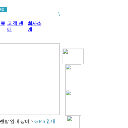
 료
고 객 센
회사소
터
개
 렌탈 임대 장비 >
G P S 임대