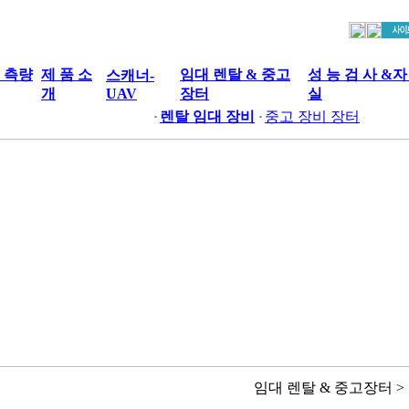
S 측량
제 품 소
임대 렌탈 & 중고
성 능 검 사 &자
스캐너-
개
UAV
장터
실
렌탈 임대 장비
중고 장비 장터
임대 렌탈 & 중고장터 >