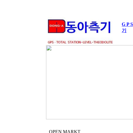
G P 
기
OPEN MARKT