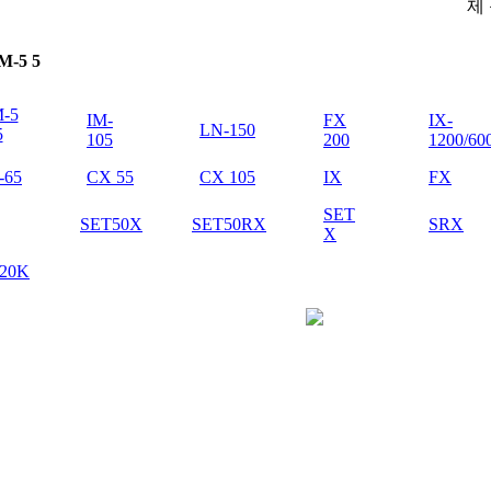
제 
 M-5 5
M-5
IM-
FX
IX-
LN-150
5
105
200
1200/60
-65
CX 55
CX 105
IX
FX
SET
SET50X
SET50RX
SRX
X
20K