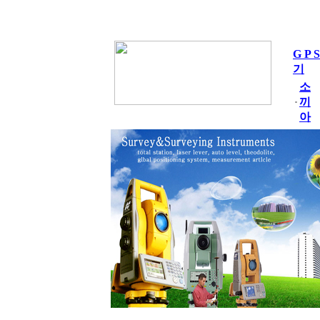
G P 
기
소
끼
아