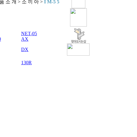
품 소 개 > 소 끼 아 >
I M-5 5
NET-05
0
AX
DX
130R