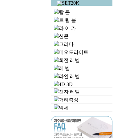
SET20K
탑 콘
트 림 블
라 이 카
신콘
코리다
데오도라이트
회전 레벨
레 벨
라인 레벨
4D-3D
전자 레벨
거리측정
악세