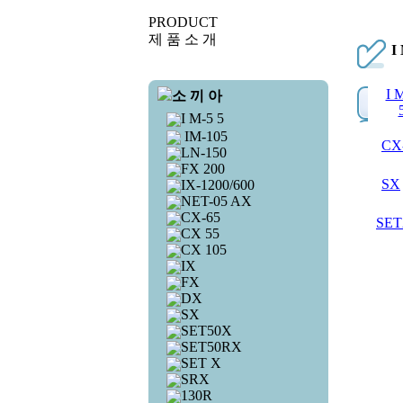
PRODUCT
제 품 소 개
I
I 
소 끼 아
I M-5 5
IM-105
CX
LN-150
FX 200
SX
IX-1200/600
NET-05 AX
CX-65
SET
CX 55
CX 105
IX
FX
DX
SX
SET50X
SET50RX
SET X
SRX
130R