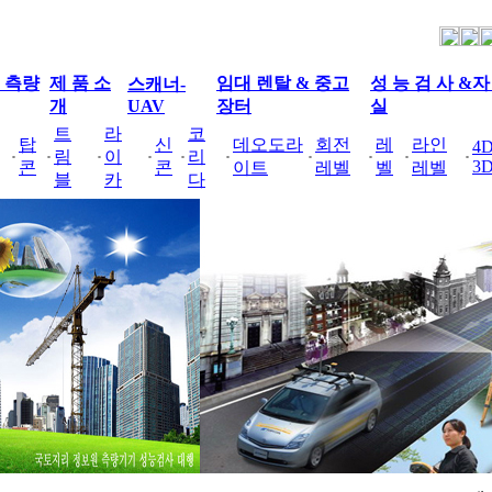
S 측량
제 품 소
임대 렌탈 & 중고
성 능 검 사 &자
스캐너-
개
UAV
장터
실
트
라
코
탑
신
데오도라
회전
레
라인
4D
림
이
리
3
콘
콘
이트
레벨
벨
레벨
블
카
다