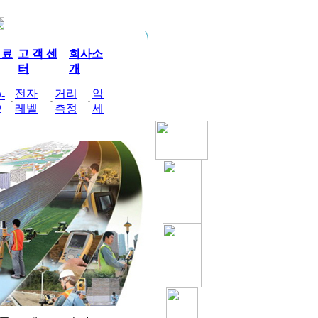
 료
고 객 센
회사소
터
개
전자
거리
악
-
D
레벨
측정
세